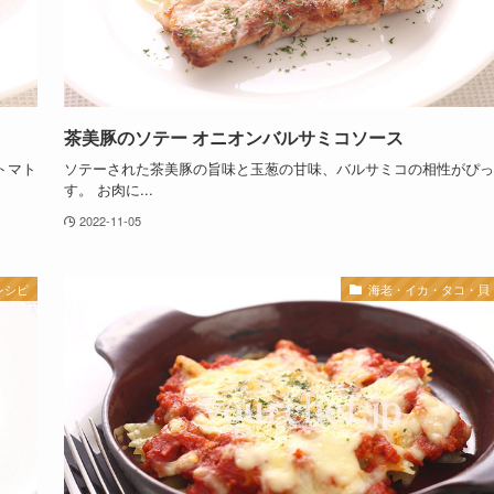
茶美豚のソテー オニオンバルサミコソース
トマト
ソテーされた茶美豚の旨味と玉葱の甘味、バルサミコの相性がぴっ
す。 お肉に...
2022-11-05
レシピ
海老・イカ・タコ・貝