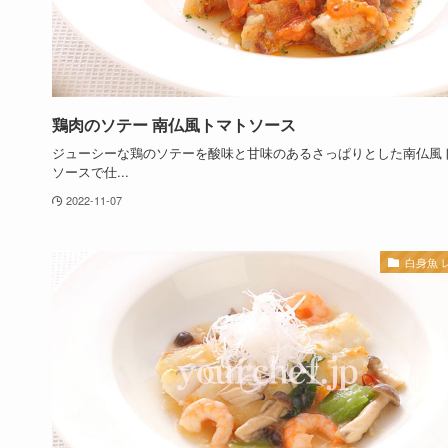
鶏肉のソテー 南仏風トマトソース
ジューシーな鶏のソテーを酸味と甘味のあるさっぱりとした南仏風
ソースで仕...
2022-11-07
白身魚 