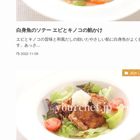
白身魚のソテー エビとキノコの餡かけ
エビとキノコの旨味と和風だしの効いたやさしい餡に白身魚がよく
す。あっさ...
2022-11-09
鶏肉 