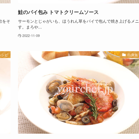
鮭のパイ包み トマトクリームソース
欲をそ
サーモンとじゃがいも、ほうれん草をパイで包んで焼き上げるメニ
す。まろや...
2022-11-09
レシピ
白身魚