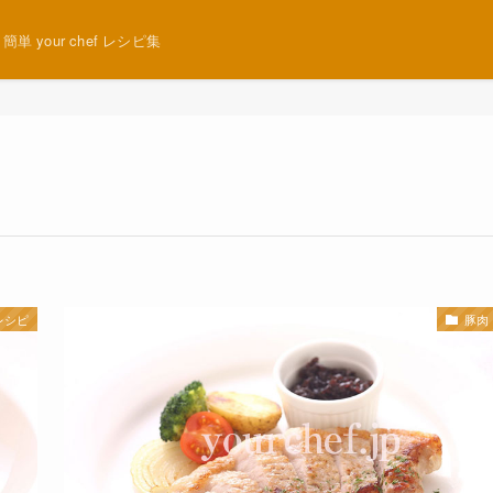
 your chef レシピ集
レシピ
豚肉