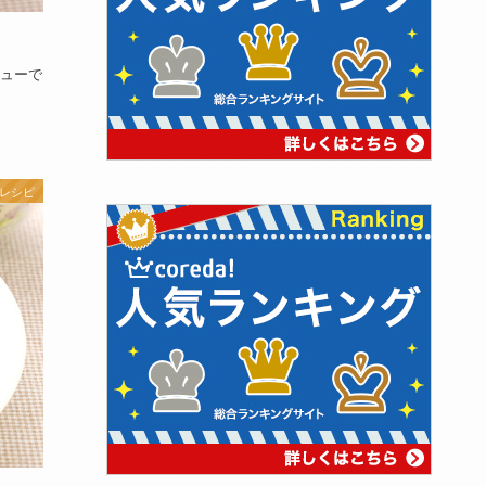
ューで
 レシピ