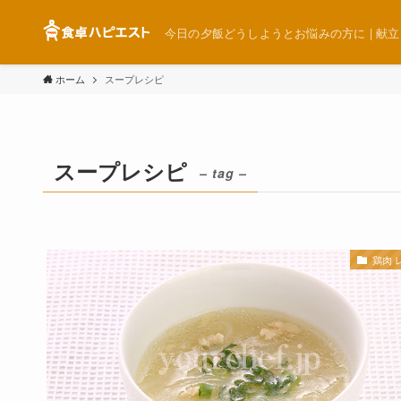
今日の夕飯どうしようとお悩みの方に | 献立 簡単
ホーム
スープレシピ
スープレシピ
– tag –
鶏肉 