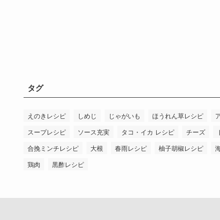
タグ
えのきレシピ
しめじ
じゃがいも
ほうれん草レシピ
スープレシピ
ソース充実
タコ・イカ レシピ
チーズ
合挽ミンチレシピ
大根
春雨レシピ
柚子胡椒レシピ
鶏肉
黒酢レシピ