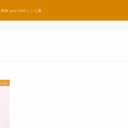
 your chef レシピ集
レシピ