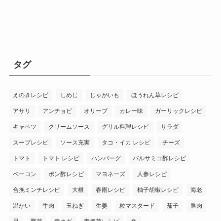
タグ
えのきレシピ
しめじ
じゃがいも
ほうれん草レシピ
アサリ
アンチョビ
オリーブ
カレー味
ガーリックレシピ
キャベツ
クリームソース
グリル料理レシピ
サラダ
スープレシピ
ソース充実
タコ・イカ レシピ
チーズ
トマト
トマト レシピ
ハンバーグ
バルサミコ酢レシピ
ベーコン
ポン酢レシピ
マヨネーズ
人参レシピ
合挽ミンチレシピ
大根
春雨レシピ
柚子胡椒レシピ
海老
温かい
牛肉
玉ねぎ
生姜
粒マスタード
茄子
豚肉